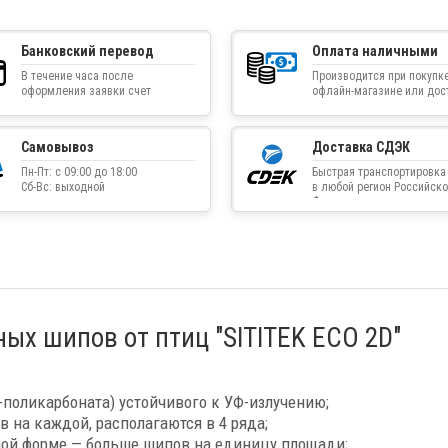
Банковский перевод
Оплата наличными
В течение часа после
Производится при покупке
оформления заявки счет
офлайн-магазине или дос
приходит на указанную
товара курьером
электронную почту
Самовывоз
Доставка СДЭК
Пн-Пт: с 09:00 до 18:00
Быстрая транспортировка
Сб-Вс: выходной
в любой регион Российско
Федерации
ых шипов от птиц "SITITEK ECO 2D"
-поликарбоната) устойчивого к УФ-излучению;
в на каждой, располагаются в 4 ряда;
ной форме — больше шипов на единицу площади;