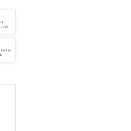
 в
тавке
 заказа
й