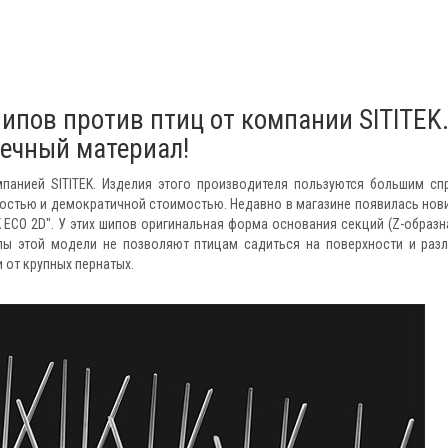
ипов против птиц от компании SITITEK
вечный материал!
мпанией SITITEK. Изделия этого производителя пользуются большим сп
остью и демократичной стоимостью. Недавно в магазине появилась нов
ECO 2D". У этих шипов оригинальная форма основания секций (Z-образна
пы этой модели не позволяют птицам садиться на поверхности и раз
и от крупных пернатых.