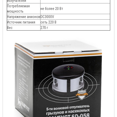
излучателей
Потребляемая
не более 20 Вт
мощность
Напряжение анионов
DC3000V
Источник питания
сеть 220 В
Вес
270 г