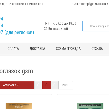
адио, д.12, строение 4, помещение 1
г.Санкт-Петербург, Лиговский
94
Пн-Пт: с 09:00 до 18:00
74
Сб-Вс: выходной
97 (для регионов)
ОПЛАТА
ДОСТАВКА
СХЕМА ПРОЕЗДА
ОТЗЫВЫ
оглазок gsm
Сортировка
9999