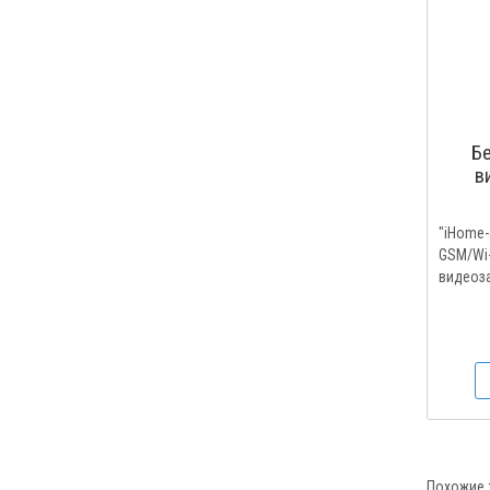
Б
в
встро
и
"iHome-
GSM/W
видеоза
Похожие 