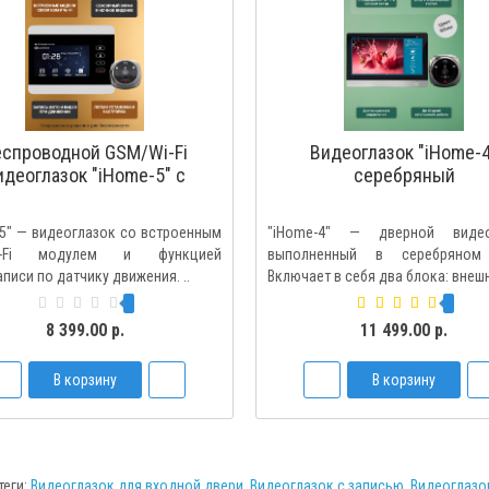
еспроводной GSM/Wi-Fi
Видеоглазок "iHome-
идеоглазок "iHome-5" с
серебряный
енным GSM/Wi-Fi модулем
 записью по движению
5" — видеоглазок со встроенным
"iHome-4" — дверной видео
i-Fi модулем и функцией
выполненный в серебряном 
писи по датчику движения. ..
Включает в себя два блока: внешн
8 399.00 р.
11 499.00 р.
В корзину
В корзину
теги:
Видеоглазок для входной двери
,
Видеоглазок с записью
,
Видеоглазо