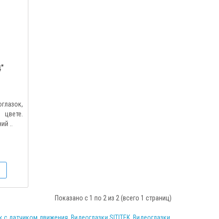
4"
глазок,
цвете.
ий ..
Показано с 1 по 2 из 2 (всего 1 страниц)
к с датчиком движения
,
Видеоглазки SITITEK
,
Видеоглазки