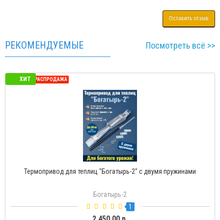
Оставить отзыв
РЕКОМЕНДУЕМЫЕ
Посмотреть всё >>
ИТ
Х
ННАЯ РАСПРОДАЖА
СЕЗОН
Термопривод для теплиц "Богатырь-2" с двумя пружинами
Богатырь-2
1
2 450.00 р.