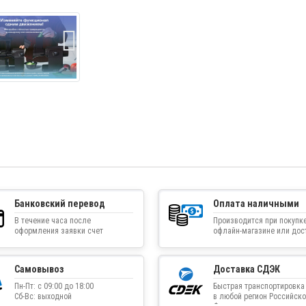
Банковский перевод
Оплата наличными
В течение часа после
Производится при покупке
оформления заявки счет
офлайн-магазине или дос
приходит на указанную
товара курьером
электронную почту
Самовывоз
Доставка СДЭК
Пн-Пт: с 09:00 до 18:00
Быстрая транспортировка
Сб-Вс: выходной
в любой регион Российско