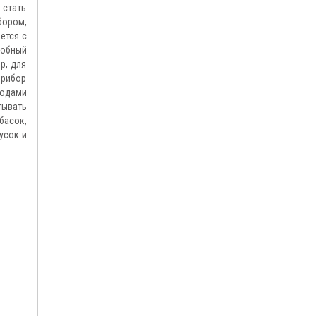
 стать
бором,
ется с
собный
р, для
прибор
лодами
тывать
басок,
усок и