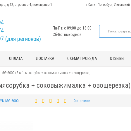
адио, д.12, строение 4, помещение 1
г.Санкт-Петербург, Лиговский
94
Пн-Пт: с 09:00 до 18:00
74
Сб-Вс: выходной
97 (для регионов)
ОПЛАТА
ДОСТАВКА
СХЕМА ПРОЕЗДА
ОТЗЫВЫ
MG-6000 (3 в 1: мясорубка + соковыжималка + овощерезка)
мясорубка + соковыжималка + овощерезка)
YN MG-6000
0 отзывов