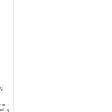
N
кто-то
работу