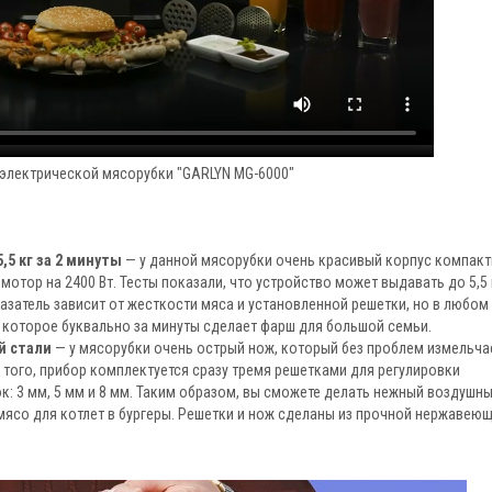
электрической мясорубки "GARLYN MG-6000"
5 кг за 2 минуты
— у данной мясорубки очень красивый корпус компак
отор на 2400 Вт. Тесты показали, что устройство может выдавать до 5,5 
азатель зависит от жесткости мяса и установленной решетки, но в любом
 которое буквально за минуты сделает фарш для большой семьи.
й стали
— у мясорубки очень острый нож, который без проблем измельча
 того, прибор комплектуется сразу тремя решетками для регулировки
: 3 мм, 5 мм и 8 мм. Таким образом, вы сможете делать нежный воздушн
мясо для котлет в бургеры. Решетки и нож сделаны из прочной нержавею