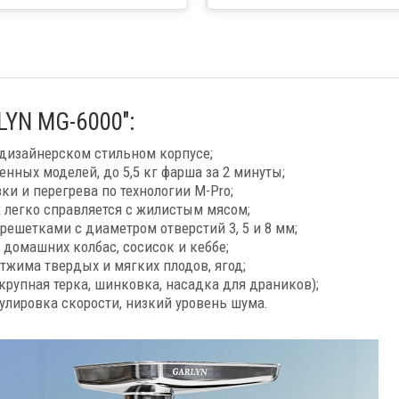
Федерации
LYN MG-6000":
дизайнерском стильном корпусе;
нных моделей, до 5,5 кг фарша за 2 минуты;
ки и перегрева по технологии M-Pro;
ж легко справляется с жилистым мясом;
решетками с диаметром отверстий 3, 5 и 8 мм;
 домашних колбас, сосисок и кеббе;
жима твердых и мягких плодов, ягод;
крупная терка, шинковка, насадка для драников);
улировка скорости, низкий уровень шума.