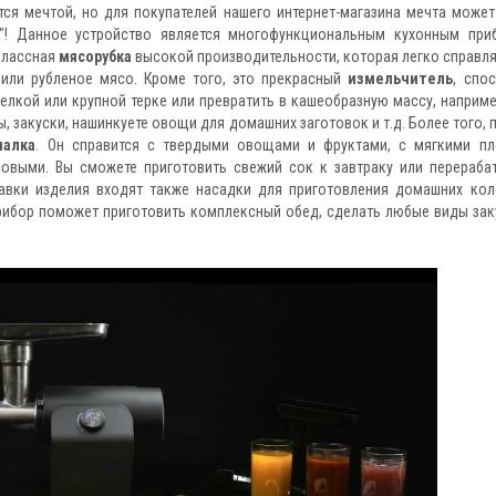
тся мечтой, но для покупателей нашего интернет-магазина мечта может
"! Данное устройство является многофункциональным кухонным при
классная
мясорубка
высокой производительности, которая легко справля
или рубленое мясо. Кроме того, это прекрасный
измельчитель
, спо
елкой или крупной терке или превратить в кашеобразную массу, наприме
, закуски, нашинкуете овощи для домашних заготовок и т.д. Более того, 
малка
. Он справится с твердыми овощами и фруктами, с мягкими п
усовыми. Вы сможете приготовить свежий сок к завтраку или перераба
авки изделия входят также насадки для приготовления домашних кол
прибор поможет приготовить комплексный обед, сделать любые виды зак