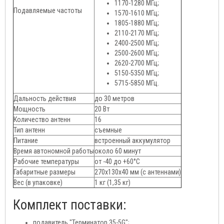
1170-1280 МГц;
Подавляемые частоты
1570-1610 МГц;
1805-1880 МГц;
2110-2170 МГц;
2400-2500 МГц;
2500-2600 МГц;
2620-2700 МГц;
5150-5350 МГц;
5715-5850 МГц.
Дальность действия
до 30 метров
Мощность
20 Вт
Количество антенн
16
Тип антенн
съемные
Питание
встроенный аккумулятор
Время автономной работы
около 60 минут
Рабочие температуры
от -40 до +60°C
Габаритные размеры
270x130x40 мм (с антеннами)
Вес (в упаковке)
1 кг (1,35 кг)
Комплект поставки:
подавитель "Терминатор 35-5G";