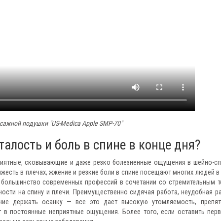
сажной подушки "US-Medica Apple SMP-70"
алость и боль в спине в конце дня?
риятные, сковывающие и даже резко болезненные ощущения в шейно-с
тяжесть в плечах, жжение и резкие боли в спине посещают многих людей в
дь большинство современных профессий в сочетании со стремительным 
тности на спину и плечи. Преимущественно сидячая работа, неудобная р
ение держать осанку — все это дает высокую утомляемость, препят
 в постоянные неприятные ощущения. Более того, если оставить пер