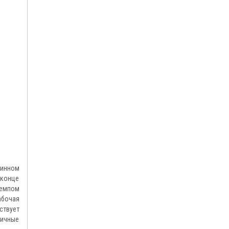
пинном
 конце
темпом
абочая
ствует
вичные