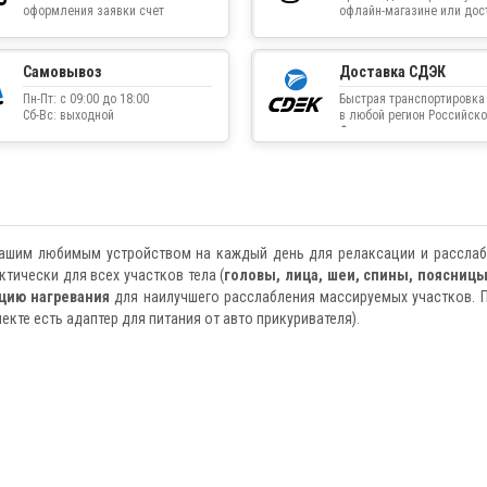
оформления заявки счет
офлайн-магазине или дос
приходит на указанную
товара курьером
электронную почту
Самовывоз
Доставка СДЭК
Пн-Пт: с 09:00 до 18:00
Быстрая транспортировка
Сб-Вс: выходной
в любой регион Российско
Федерации
вашим любимым устройством на каждый день для релаксации и расслаб
ктически для всех участков тела (
головы, лица, шеи, спины, поясницы
цию нагревания
для наилучшего расслабления массируемых участков. 
екте есть адаптер для питания от авто прикуривателя).