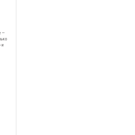
е —
лько
 и