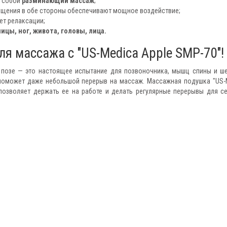
т собой
разминающий массаж
;
щения в обе стороны обеспечивают мощное воздействие;
ет релаксации;
цы, ног, живота, головы, лица.
я массажа с "US-Medica Apple SMP-70"!
 позе — это настоящее испытание для позвоночника, мышц спины и ш
 поможет даже небольшой перерыв на массаж. Массажная подушка "US-
 позволяет держать ее на работе и делать регулярные перерывы для с