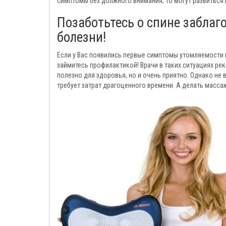
симптомы без должного внимания, то могут развиться
Позаботьтесь о спине заблаг
болезни!
Если у Вас появились первые симптомы утомляемости ил
займитесь профилактикой! Врачи в таких ситуациях ре
полезно для здоровья, но и очень приятно. Однако не 
требует затрат драгоценного времени. А делать масса