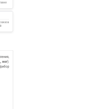
тавке
 заказа
й
ления,
, ног
).
Прибор