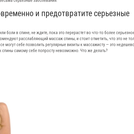
 весьма серьезные заболевания.
овременно и предотвратите серьезные
и боли в спине, не ждите, пока это перерастет во что-то более серьезно
комендуют расслабляющий массаж спины, и стоит отметить, что это не то
все могут себе позволить регулярные визиты к массажисту — это недешево
ж спины самому себе попросту невозможно. Что же делать?