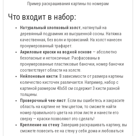
Пример раскрашивания картины по номерам
Что входит в набор:
Натуральный хлопковый холст
, натянутый на
деревянный подрамник из высушенной сосны. Натяжка
качественная, без волн и провисаний. На холст нанесен
пронумерованный трафарет.
Акриловые краски на водной основе
— абсолютно
безопасные и нетоксичные. Расфасованы в
пронумерованные пластиковые баночки, номер баночки
соответствует области на холсте.
Нейлоновые кисти
. В зависимости от размера картины
количество кисточек различается. Например, набор с
картиной размером 40х50 см содержит 3 кисти разной
толщины.
Проверочный чек-лист
. Если вы ошибетесь и закрасите
область на картине не тем цветом, то сможете найти
номер правильного цвета на этом листе и нанести его
сверху — краски позволяют это сделать!
Крепление на стену
. Завершив раскрашивать картину, вы
сможете повесить ее на стену у себя дома и любоваться