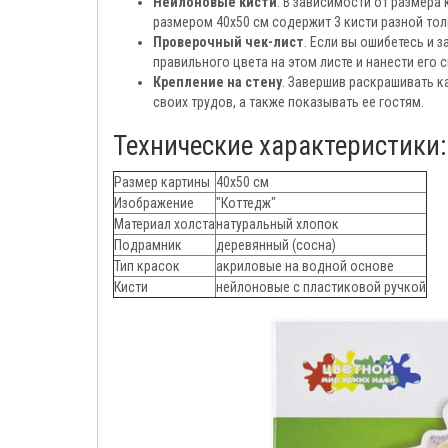
Нейлоновые кисти
. В зависимости от размера
размером 40х50 см содержит 3 кисти разной то
Проверочный чек-лист
. Если вы ошибетесь и 
правильного цвета на этом листе и нанести его 
Крепление на стену
. Завершив раскрашивать к
своих трудов, а также показывать ее гостям.
Технические характеристики:
Размер картины
40х50 см
Изображение
"Коттедж"
Материал холста
натуральный хлопок
Подрамник
деревянный (сосна)
Тип красок
акриловые на водной основе
Кисти
нейлоновые c пластиковой ручкой