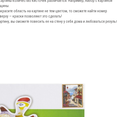
 картины количество кисточек различается. Например, набор с картиной
лщины.
закрасите область на картине не тем цветом, то сможете найти номер
сверху — краски позволяют это сделать!
артину, вы сможете повесить ее на стену у себя дома и любоваться резул