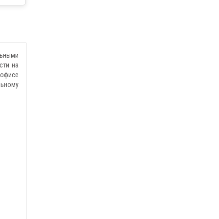
льными
сти на
 офисе
льному