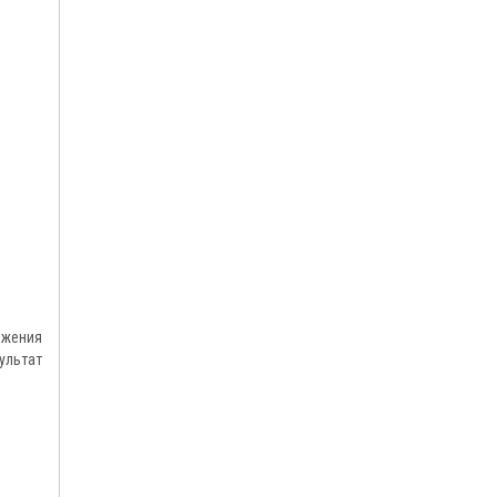
ижения
ультат