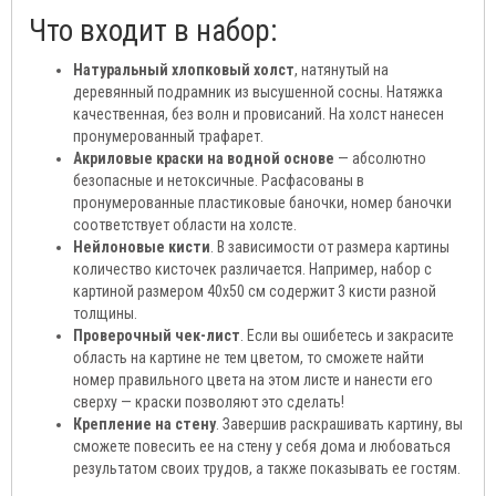
Что входит в набор:
Натуральный хлопковый холст
, натянутый на
деревянный подрамник из высушенной сосны. Натяжка
качественная, без волн и провисаний. На холст нанесен
пронумерованный трафарет.
Акриловые краски на водной основе
— абсолютно
безопасные и нетоксичные. Расфасованы в
пронумерованные пластиковые баночки, номер баночки
соответствует области на холсте.
Нейлоновые кисти
. В зависимости от размера картины
количество кисточек различается. Например, набор с
картиной размером 40х50 см содержит 3 кисти разной
толщины.
Проверочный чек-лист
. Если вы ошибетесь и закрасите
область на картине не тем цветом, то сможете найти
номер правильного цвета на этом листе и нанести его
сверху — краски позволяют это сделать!
Крепление на стену
. Завершив раскрашивать картину, вы
сможете повесить ее на стену у себя дома и любоваться
результатом своих трудов, а также показывать ее гостям.