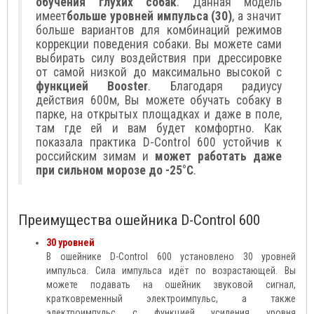
обучения глухих собак
. Данная модель
имеет
больше уровней импульса (30)
, а значит
больше вариантов для комбинаций режимов
коррекции поведения собаки. Вы можете сами
выбирать силу воздействия при дрессировке
от самой низкой до максимально высокой с
функцией Booster
. Благодаря радиусу
действия 600м, Вы можете обучать собаку в
парке, на открытых площадках и даже в поле,
там где ей и вам будет комфортно. Как
показала практика D-Control 600 устойчив к
российским зимам и
может работать даже
при сильном морозе до -25°C
.
Преимущества ошейника D-Control 600
30 уровней
В ошейнике D-Control 600 установлено 30 уровней
импульса. Сила импульса идёт по возрастающей. Вы
можете подавать на ошейник звуковой сигнал,
кратковременный электроимпульс, а также
электроимпульс с функцией усиления уровня