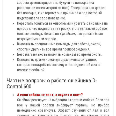
хорошо демонстрировать, будучи на поводке (на
расстоянии сотен метров от вас!). Теперь она это делает
без поводка, к которому она привыкла и под который
подстраивала свое поведение.
Перестать гоняться за животными и убегать от хозяина на
природе, что подвергает ее риску, это дает вашей собаке
больше свободы бегать по лужайкам, что раньше было
недопустимо или опасно.
Выполнять специальные команды для работы, охоты,
спорта и других видов время препровождения.
Безотлагательно выполнять команды во время охоты.
Выполнять другие команды и различных ситуациях,
которые понадобятся хозяину в повседневной жизни
вместе с собакой.
Частые вопросы о работе ошейника D-
Control 600
А если собака не лает, а скулит и воет?
Ошейник реагирует на вибрации в гортани собаки. Если при
вое у вашей собаки вибрирует гортань, но прибор
немедленно среагирует. Эффект отучения от лая и воя
зависит от конкретного случая. На начальном этапе