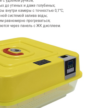
 с удобной ручкой;
ых до утиных и даже голубиных;
ы внутри камеры с точностью 0,1°C;
бной системой залива воды;
им равномерно прогреваться;
яются через панель с ЖК дисплеем.