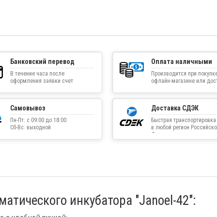
Банковский перевод
Оплата наличными
В течение часа после
Производится при покупке
оформления заявки счет
офлайн-магазине или дос
приходит на указанную
товара курьером
электронную почту
Самовывоз
Доставка СДЭК
Пн-Пт: с 09:00 до 18:00
Быстрая транспортировка
Сб-Вс: выходной
в любой регион Российско
Федерации
атического инкубатора "Janoel-42":