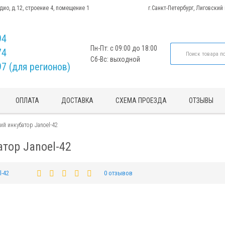
адио, д.12, строение 4, помещение 1
г.Санкт-Петербург, Лиговский
94
Пн-Пт: с 09:00 до 18:00
74
Сб-Вс: выходной
97 (для регионов)
ОПЛАТА
ДОСТАВКА
СХЕМА ПРОЕЗДА
ОТЗЫВЫ
й инкубатор Janoel-42
тор Janoel-42
l-42
0 отзывов