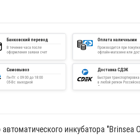
Банковский перевод
Оплата наличными
В течение часа после
Производится при покупке
оформления заявки счет
офлайн-магазине или дос
приходит на указанную
товара курьером
электронную почту
Самовывоз
Доставка СДЭК
Пн-Пт: с 09:00 до 18:00
Быстрая транспортировка
Сб-Вс: выходной
в любой регион Российско
Федерации
автоматического инкубатора "Brinsea O