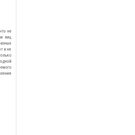
что не
ии яиц
разных
т и не
только
водной
аемого
пления