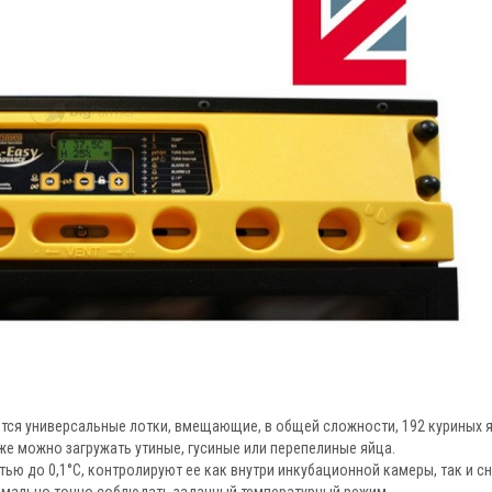
ся универсальные лотки, вмещающие, в общей сложности, 192 куриных 
же можно загружать утиные, гусиные или перепелиные яйца.
тью до 0,1°C, контролируют ее как внутри инкубационной камеры, так и с
имально точно соблюдать заданный температурный режим.