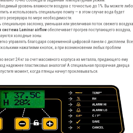
ходимый уровень влажности воздуха с точностью до 1%. Вы можете либо
упить и использовать специальную помпу — в этом случае вода будет
ого резервуара по мере необходимости.
 специальную заслонку, уменьшая или увеличивая поток свежего воздуха
 система Laminar airflow
обеспечивает прогрев поступающего воздуха,
азуются холодные зоны.
егко управлять благодаря современной цифровой панели с дисплеем. Все
сколькими нажатиями кнопок, а при возникновении любых проблем
о весит 24 кг за счет массивного корпуса из металла, придающего ему
азд надежнее пластиковых аналогов! А специальная прозрачная дверца
пустите момент, когда птенцы начнут проклевываться.