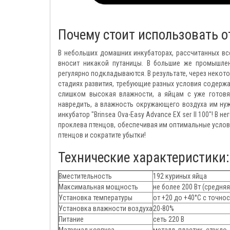
Почему стоит использовать 
В небольших домашних инкубаторах, рассчитанных все
вносит никакой путаницы. В большие же промышле
регулярно подкладываются. В результате, через некот
стадиях развития, требующие разных условия содержан
слишком высокая влажности, а яйцам с уже готовя
навредить, а влажность окружающего воздуха им ну
инкубатор "Brinsea Ova-Easy Advance EX ser II 100"! В
проклева птенцов, обеспечивая им оптимальные усло
птенцов и сократите убытки!
Технические характеристики:
Вместительность
192 куриных яйца
Максимальная мощность
не более 200 Вт (средняя
Установка температуры
от +20 до +40°C с точнос
Установка влажности воздуха
20-80%
Питание
сеть 220 В
Материал корпуса
металл, пластик, стекло