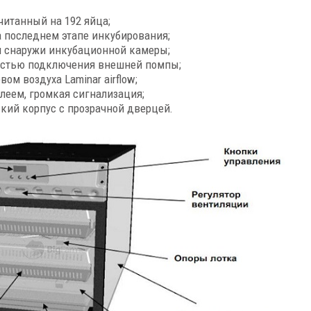
итанный на 192 яйца;
а последнем этапе инкубирования;
 и снаружи инкубационной камеры;
остью подключения внешней помпы;
ом воздуха Laminar airflow;
леем, громкая сигнализация;
ий корпус с прозрачной дверцей.