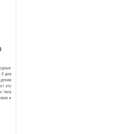
о
водные
-3 дня
юдении
ют это
о типа
овия и