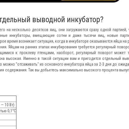
отдельный выводной инкубатор?
го на несколько десятков яиц, они загружаются сразу одной партией, 
нные инкубаторы, вмещающие сотни и даже тысячи яиц, новые парт
орое время возникает ситуация, когда в инкубаторе оказываются яйца на 
ия. Яйцам на ранних этапах инкубирования требуется регулярный поворо
щимися к проклеву птенцами, наоборот, регулярный поворот может 
жна высокая. Именно в такой ситуации вам и пригодится отдельный вы
 него можно "отсаживать" из основного инкубатора яйца за 2-3 дня до ожид
вия содержания. Так вы добьетесь максимально высокого процента вылу
 — 10 Вт)
тью 0,1°C