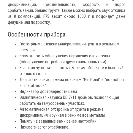
дискриминация, чувствительность, скорость и порог
срабатывания, баланс грунта. Также можно выбрать звук отклика
из 8 композиций. F75 весит около 1600 г и подойдет даже
девушке или подростку.
Особенности прибора:
Гистограмма степени минерализации грунта в реальном
времени.
Возможность обнаружения нарушения слоя почвы
(обнаружение погребов и других засыпанных ям).
Высокая чувствительность к мелким объектам и быстрый
отклик от цели.
Два статических режима поиска — "Pin Point" и "no-motion
all metal mode".
Индикатор достоверности цели.
Эллиптическая катушка DD 7х11 дюймов, позволяющая
работать на замусоренных участках.
Автоматическая отстройка от грунта в режиме
дискриминация и ручная в режиме все металлы.
Память на заданные вами ранее настройки.
Низкое энергопотребление.