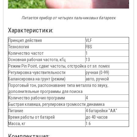
Питается прибор от четырех пальчиковых батареек
Характеристики:
Принцип действия
VLF
Технология
FBS
Количество частот
1
Основная рабочая частота, кГц
13
Режим Pin Point, сдвиг частоты, отстройка от эл. помех
Регулировка чувствительности
ручная (0-99)
Балансировка на грунт (режим)
авто, ручной
Пороговый тон, распознавание типа металла по звуку,
дополнительные программы для поиска
Количество рабочих программ
4
Быстрая клавиша, регулировка громкости динамика
Питание
4 батарейки "АА"
Время работы от батарей
до 40 часов
Масса, кг
1.6
Комплектация: