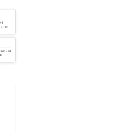
 в
тавке
 заказа
й