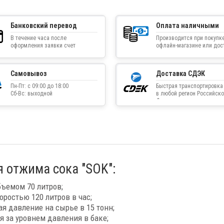
Банковский перевод
Оплата наличными
В течение часа после
Производится при покупке
оформления заявки счет
офлайн-магазине или дос
приходит на указанную
товара курьером
электронную почту
Самовывоз
Доставка СДЭК
Пн-Пт: с 09:00 до 18:00
Быстрая транспортировка
Сб-Вс: выходной
в любой регион Российско
Федерации
 отжима сока "SOK":
ъемом 70 литров;
ростью 120 литров в час;
я давление на сырье в 15 тонн;
 за уровнем давления в баке;