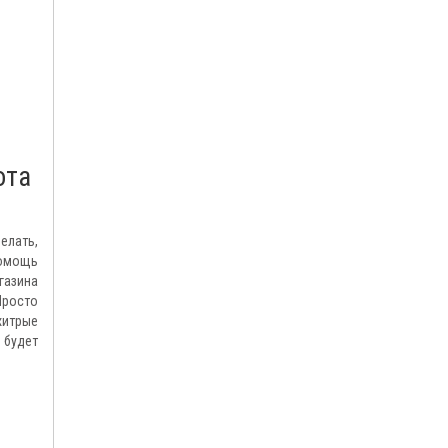
ота
елать,
помощь
газина
Просто
хитрые
 будет