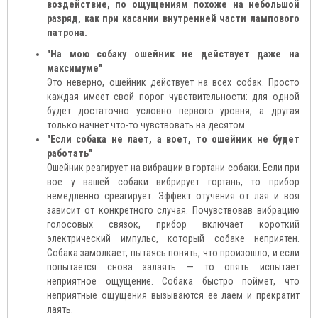
воздействие, по ощущениям похоже на небольшой
разряд, как при касании внутренней части лампового
патрона.
"На мою собаку ошейник не действует даже на
максимуме"
Это неверно, ошейник действует на всех собак. Просто
каждая имеет свой порог чувствительности: для одной
будет достаточно условно первого уровня, а другая
только начнет что-то чувствовать на десятом.
"Если собака не лает, а воет, то ошейник не будет
работать"
Ошейник реагирует на вибрации в гортани собаки. Если при
вое у вашей собаки вибрирует гортань, то прибор
немедленно среагирует. Эффект отучения от лая и воя
зависит от конкретного случая. Почувствовав вибрацию
голосовых связок, прибор включает короткий
электрический импульс, который собаке неприятен.
Собака замолкает, пытаясь понять, что произошло, и если
попытается снова залаять — то опять испытает
неприятное ощущение. Собака быстро поймет, что
неприятные ощущения вызываются ее лаем и прекратит
лаять.