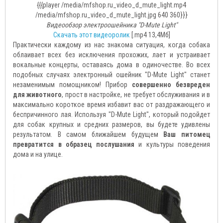
{{{player /media/mfshop.ru_video_d_mute_light.mp4
/media/mfshop.ru_video_d_mute_light.jpg 640 360}}}
Видеообзор электроошейника "D-Mute Light"
Скачать этот видеоролик
[.mp4 13,4Mб]
Практически каждому из нас знакома ситуация, когда собака
облаивает всех без исключения прохожих, лает и устраивает
вокальные концерты, оставаясь дома в одиночестве. Во всех
подобных случаях электронный ошейник "D-Mute Light" станет
незаменимым помощником! Прибор
совершенно безвреден
для животного
, прост в настройке, не требует обслуживания и в
максимально короткое время избавит вас от раздражающего и
беспричинного лая. Используя "D-Mute Light", который подойдет
для собак крупных и средних размеров, вы будете удивлены
результатом. В самом ближайшем будущем
Ваш питомец
превратится в образец послушания
и культуры поведения
дома и на улице.