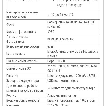
HD 720p (1280х720 пикс.) — 60
кадров в секунду.
Размер записываемых
от 10 до 15 мин/Гб
видеофайлов
Размер снимка 20 Мп (5296x3968
Фото
пикселей)
Формат фотоснимка
JPEG
Автоматическая
каждые 3 секунды
фотосъемка
Встроенный микрофон
есть
MicroSD емкостью до 32 Гб, класс 6
Карты памяти
и выше
Связь с компьютером
Порт USB 2.0
Win ME, 2000, XP, Vista, Win 7/8, Mac
Совместимые ОС
OS X 10.6+
Питание
Li-ion аккумулятор 1000 мАч, 3,7 В
Зарядка аккумулятора
USB порт компьютера
Длительность работы
60 минут от одного аккумулятора
камеры в режиме съемки
Корпус
Алюминиевый сплав
Водонепроницаемость
Глубина погружения до 10 метров
Размеры
104 x 32 x 32 мм