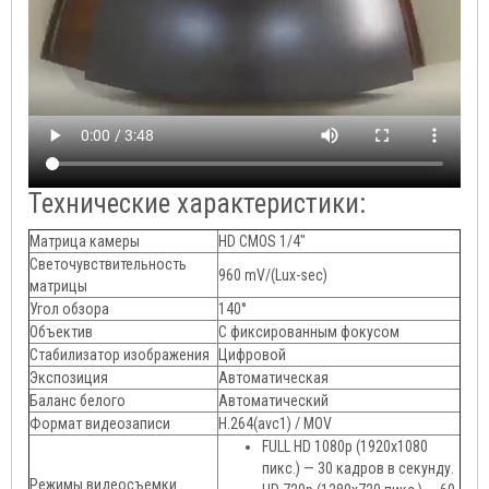
Технические характеристики:
Матрица камеры
HD CMOS 1/4"
Светочувствительность
960 mV/(Lux-sec)
матрицы
Угол обзора
140°
Объектив
С фиксированным фокусом
Стабилизатор изображения
Цифровой
Экспозиция
Автоматическая
Баланс белого
Автоматический
Формат видеозаписи
H.264(avc1) / MOV
FULL HD 1080p (1920х1080
пикс.) — 30 кадров в секунду.
Режимы видеосъемки