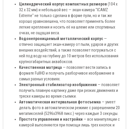
Цилиндрический корпус компактных размеров
(104 x
32 x 32 мм) и небольшой вес — экшн-камера "ICAMZ
Extreme" не только сделана в форме пули, но и так же
хорошо уравновешена, что позволяет применять более
легкие крепления и носить её на шлеме или спортивных
очках, не ощущая веса.
Водонепроницаемый металлический корпус
—
отлично защищает экшн-камеру от пыли, ударов и других
внешних воздействий, а также позволяет погружаться с
ней под воду на глубину до 10 метров без использования
крупногабаритных аквабоксов.
Качественная матрица
— позволяет вести запись в
формате FullHD и получать разборчивое изображение в
самых разных условиях.
Электронный стабилизатор изображения
— позволяет
получить плавную картинку даже при резких движениях и
тряске камеры во время съемки.
Автоматическая интервальная фотосъемка
— умеет
делать фото в автоматическом режиме с разрешением 20
мегапикселей (5296x3968 пикс.) через каждые 3 секунды.
Простота управления и настройки
— все манипуляции с
камерой выполняются при помощи лишь трех кнопок и