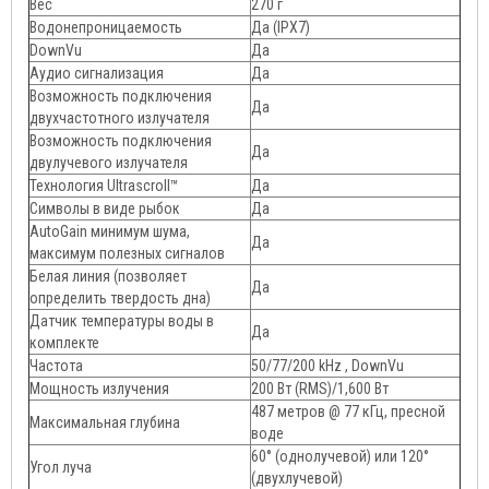
Вес
270 г
Водонепроницаемость
Да (IPX7)
DownVu
Да
Аудио сигнализация
Да
Возможность подключения
Да
двухчастотного излучателя
Возможность подключения
Да
двулучевого излучателя
Технология Ultrascroll™
Да
Символы в виде рыбок
Да
AutoGain минимум шума,
Да
максимум полезных сигналов
Белая линия (позволяет
Да
определить твердость дна)
Датчик температуры воды в
Да
комплекте
Частота
50/77/200 kHz , DownVu
Мощность излучения
200 Вт (RMS)/1,600 Вт
487 метров @ 77 кГц, пресной
Максимальная глубина
воде
60° (однолучевой) или 120°
Угол луча
(двухлучевой)