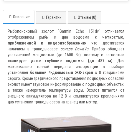
Описание
Гарантии
Отзывы (0)
Рыбопоисковый эхолот "Garmin Echo 151dv" отличается
отображением рыбы и дна водоема
с четкостью,
приближенной к видеоизображению
, что достигается
наличием в трансдьюсере
сонара DownVu
. Прибор обладает
увеличенной мощностью (до 1600 Вт), поэтому с легкостью
сканирует даже глубокие водоемы (до 487 м)
. Для
максимально точной передачи информации в приборе
установлен
большой 4-дюймовый ЖК-экран
с 8 градациями
серого. Кроме графического представления подводных областей
эхолот имеет звуковое информирование о подводных объектах,
а также измеритель температуры воды. Эхолот питается от
внешнего аккумулятора на 12 В и комплектуется креплениями
для установки трансдьюсера на транец или мотор.