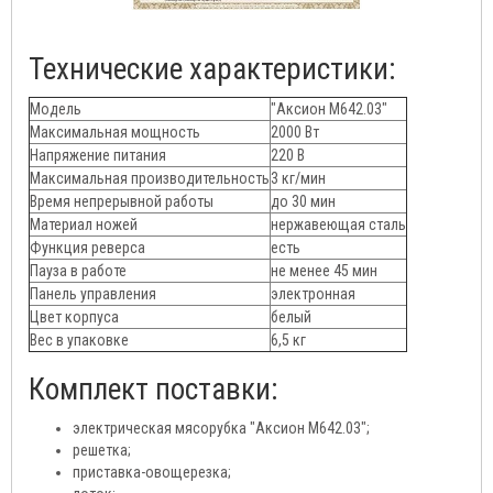
Технические характеристики:
Модель
"Аксион М642.03"
Максимальная мощность
2000 Вт
Напряжение питания
220 В
Максимальная производительность
3 кг/мин
Время непрерывной работы
до 30 мин
Материал ножей
нержавеющая сталь
Функция реверса
есть
Пауза в работе
не менее 45 мин
Панель управления
электронная
Цвет корпуса
белый
Вес в упаковке
6,5 кг
Комплект поставки:
электрическая мясорубка "Аксион М642.03";
решетка;
приставка-овощерезка;