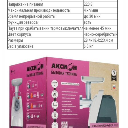
Напряжение питания
220 В
Максимальная производительность
4 кг/мин
Время непрерывной работы
до 30 мин
Функция реверса
есть
Пауза при срабатывании термовыключателя
не менее 45 мин
Цвет корпуса
черно-серебристый
Размеры
28,4х18,4х23,4 см
Вес в упаковке
6,5 кг