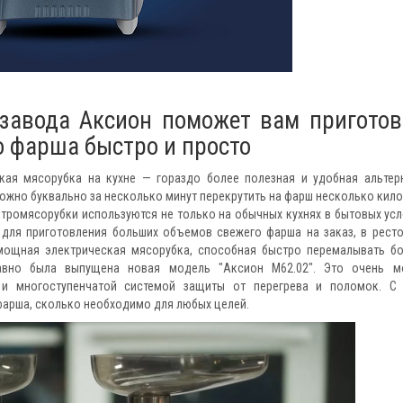
 завода Аксион поможет вам приготов
 фарша быстро и просто
кая мясорубка на кухне — гораздо более полезная и удобная альтер
ожно буквально за несколько минут перекрутить на фарш несколько кил
ктромясорубки используются не только на обычных кухнях в бытовых усл
 для приготовления больших объемов свежего фарша на заказ, в ресто
 мощная электрическая мясорубка, способная быстро перемалывать б
авно была выпущена новая модель "Аксион М62.02". Это очень м
 и многоступенчатой системой защиты от перегрева и поломок. С
фарша, сколько необходимо для любых целей.