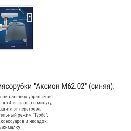
ясорубки "Аксион М62.02" (синяя):
ной панелью управления;
до 4 кг фарша в минуту;
ащита от перегрева;
тельный режим "Турбо";
аксессуаров и насадок;
ыжималку.