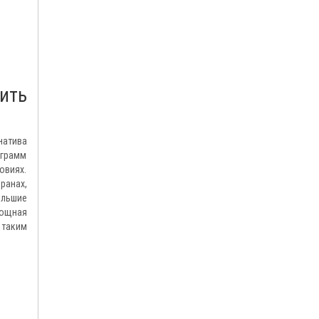
ить
натива
ограмм
овиях.
ранах,
ольшие
ощная
 таким