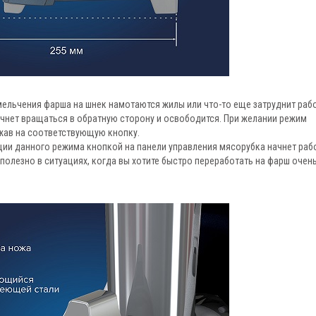
мельчения фарша на шнек намотаются жилы или что-то еще затруднит рабо
чнет вращаться в обратную сторону и освободится. При желании режим
жав на соответствующую кнопку.
ции данного режима кнопкой на панели управления мясорубка начнет раб
олезно в ситуациях, когда вы хотите быстро переработать на фарш очен