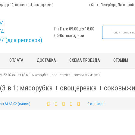
адио, д.12, строение 4, помещение 1
г.Санкт-Петербург, Лиговский
94
Пн-Пт: с 09:00 до 18:00
74
Сб-Вс: выходной
97 (для регионов)
ОПЛАТА
ДОСТАВКА
СХЕМА ПРОЕЗДА
ОТЗЫВЫ
М 62.02 синяя (3 в 1: мясорубка + овощерезка + соковыжималка)
(3 в 1: мясорубка + овощерезка + соковыж
он М 62.02 (синяя)
0 отзывов