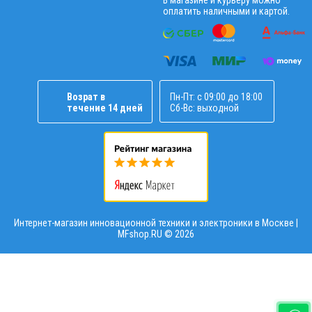
В магазине и курьеру можно
оплатить наличными и картой.
Возрат в
Пн-Пт: с 09:00 до 18:00
течение 14 дней
Сб-Вс: выходной
Интернет-магазин инновационной техники и электроники в Москве |
MFshop.RU ©
2026