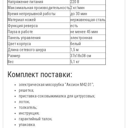
Напряжение питания
220 В
Максимальная производительность
2 кг/мин
Время непрерывной работы
до 30 мин
Материал ножей
нержавеющая сталь
Функция реверса
есть
Пауза в работе
не менее 45 мин
Панель управления
электронная
Цвет корпуса
белый
Длина сетевого шнура
1,5 м
Размер
37х18х38 см
Вес
5,1 кг
Комплект поставки:
электрическая мясорубка "Аксион М42.01";
решетка;
приставка-соковыжималка для цитрусовых;
лоток;
толкатель;
инструкция;
гарантийный талон;
упаковка.