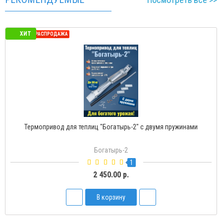
ИТ
Х
ННАЯ РАСПРОДАЖА
СЕЗОН
Термопривод для теплиц "Богатырь-2" с двумя пружинами
Богатырь-2
1
2 450.00 р.
В корзину