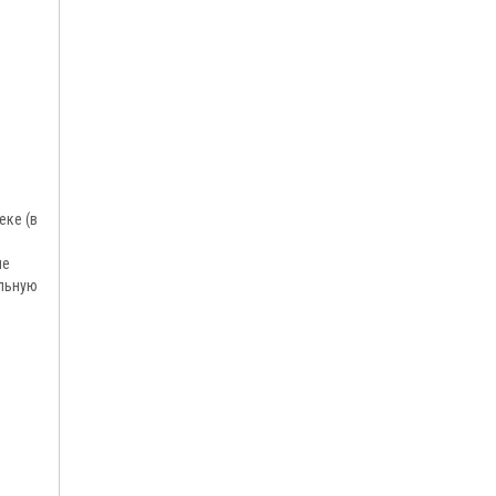
еке (в
не
льную