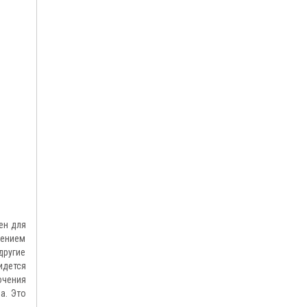
ен для
лением
другие
идется
ючения
а. Это