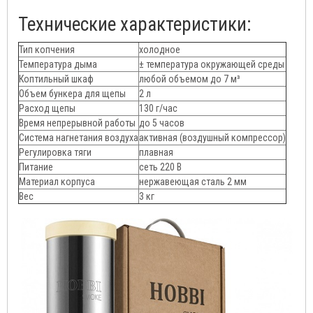
Технические характеристики:
Тип копчения
холодное
Температура дыма
± температура окружающей среды
Коптильный шкаф
любой объемом до 7 м³
Объем бункера для щепы
2 л
Расход щепы
130 г/час
Время непрерывной работы
до 5 часов
Система нагнетания воздуха
активная (воздушный компрессор)
Регулировка тяги
плавная
Питание
сеть 220 В
Материал корпуса
нержавеющая сталь 2 мм
Вес
3 кг