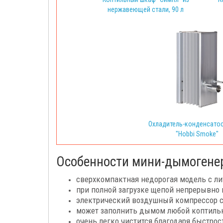
нержавеющей стали, 90 л
Охладитель-конденсато
"Hobbi Smoke"
Особенности мини-дымогенера
сверхкомпактная недорогая модель с л
при полной загрузке щепой непрерывно г
электрический воздушный компрессор с 
может заполнить дымом любой коптильн
очень легко чистится благодаря быстро