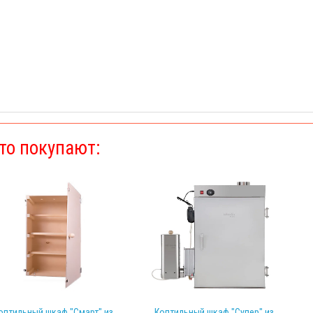
то покупают:
оптильный шкаф "Смарт" из
Коптильный шкаф "Супер" из