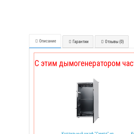
Описание
Гарантии
Отзывы (0)
С этим дымогенератором час
Коптильный шкаф "Симпл" из
К