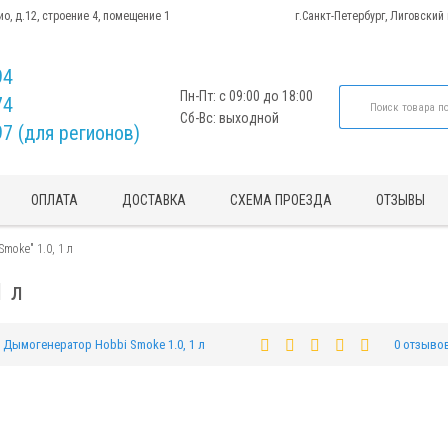
ио, д.12, строение 4, помещение 1
г.Санкт-Петербург, Лиговский
94
Пн-Пт: с 09:00 до 18:00
74
Сб-Вс: выходной
97 (для регионов)
ОПЛАТА
ДОСТАВКА
СХЕМА ПРОЕЗДА
ОТЗЫВЫ
moke" 1.0, 1 л
1 л
Дымогенератор Hobbi Smoke 1.0, 1 л
0 отзыво