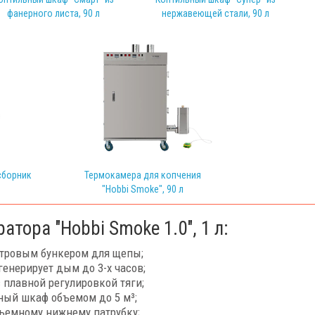
фанерного листа, 90 л
нержавеющей стали, 90 л
сборник
Термокамера для копчения
"Hobbi Smoke", 90 л
тора "Hobbi Smoke 1.0", 1 л:
итровым бункером для щепы;
енерирует дым до 3-х часов;
плавной регулировкой тяги;
ый шкаф объемом до 5 м³;
съемному нижнему патрубку;