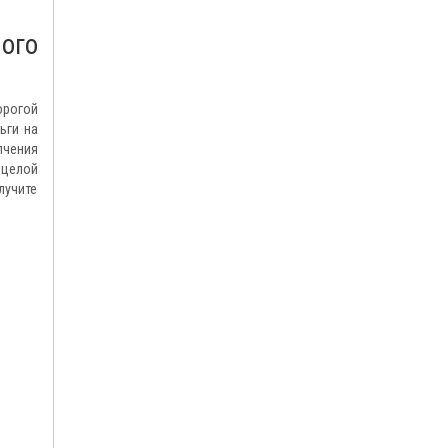
ого
орогой
ьги на
пчения
 целой
лучите