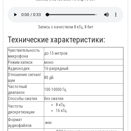
Запись с качеством 8 кГц, 8 бит
Технические характеристики:
Чувствительность
до 15 метров
микрофона
Режим записи
моно
Аудиокодек
16-разрядный
Отношение сигнал/
80 дБ
шум
Частотный
100-10000 Гц
диапазон
Способы сжатия
без сжатия
8 кГц;
Частоты
16 кГц.
дискретизации
Формат
.wav
аудиофайлов