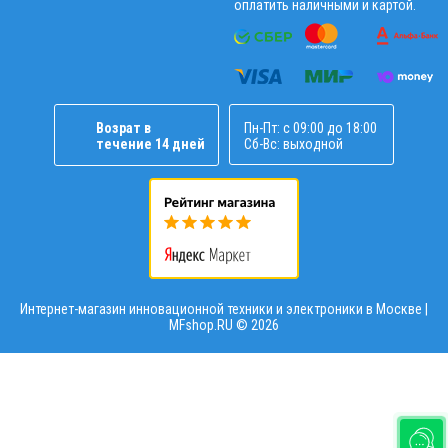
оплатить наличными и картой.
Возрат в
Пн-Пт: с 09:00 до 18:00
течение 14 дней
Сб-Вс: выходной
Интернет-магазин инновационной техники и электроники в Москве |
MFshop.RU ©
2026