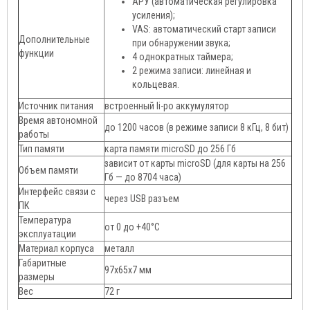
АРУ (автоматическая регулировка
усиления);
VAS: автоматический старт записи
Дополнительные
при обнаружении звука;
функции
4 однократных таймера;
2 режима записи: линейная и
кольцевая.
Источник питания
встроенный li-po аккумулятор
Время автономной
до 1200 часов (в режиме записи 8 кГц, 8 бит)
работы
Тип памяти
карта памяти microSD до 256 Гб
зависит от карты microSD (для карты на 256
Объем памяти
Гб — до 8704 часа)
Интерфейс связи с
через USB разъем
ПК
Температура
от 0 до +40°C
эксплуатации
Материал корпуса
металл
Габаритные
97x65x7 мм
размеры
Вес
72 г