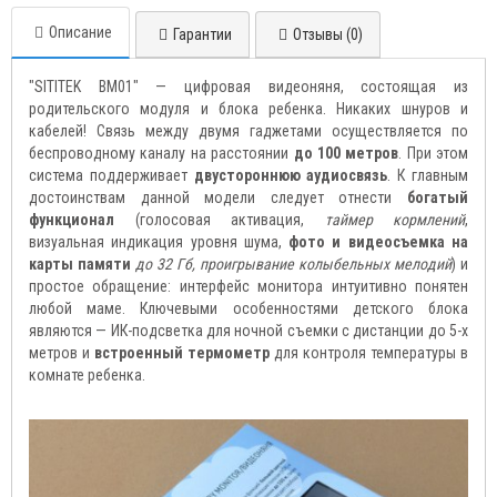
Описание
Гарантии
Отзывы (0)
"SITITEK BM01" — цифровая видеоняня, состоящая из
родительского модуля и блока ребенка. Никаких шнуров и
кабелей! Связь между двумя гаджетами осуществляется по
беспроводному каналу на расстоянии
до 100 метров
. При этом
система поддерживает
двустороннюю аудиосвязь
. К главным
достоинствам данной модели следует отнести
богатый
функционал
(голосовая активация,
таймер кормлений
,
визуальная индикация уровня шума,
фото и видеосъемка на
карты памяти
до 32 Гб, проигрывание колыбельных мелодий
) и
простое обращение: интерфейс монитора интуитивно понятен
любой маме. Ключевыми особенностями детского блока
являются — ИК-подсветка для ночной съемки с дистанции до 5-х
метров и
встроенный термометр
для контроля температуры в
комнате ребенка.