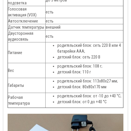
подсветка
Голосовая
есть
активация (VOX)
Автоотключение
есть
Датчик температуры
внешний
Двусторонняя
есть
аудиосвязь
родительский блок: сеть 220 В или 4
батарейки ААА;
Питание
детский блок: сеть 220 В
родительский блок: 108 г;
Вес
детский блок: 110 г
родительский блок: 113х80х27 мм;
Габариты
детский блок: 80х80х170 мм
родительский блок: от -10 до +40 °C;
Рабочая
детский блок: от 0 до +40 °C
температура