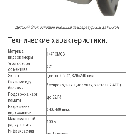
Детский блок оснащен внешним температурным датчиком
Технические характеристики:
Матрица
1/4" CMOS
видеокамеры
Угол обзора
62°
объектива
Экран
цветной, 2,4", 320х240 пикс.
Связь между
беспроводная, цифровая, частота 2,4 ГГц
блоками
Поддержка карт
до 32 Гб
памяти
Разрешение
640х480 пикс.
видеозаписи
Максимальный
100 м
радиус связи
Инфракрасная
до 5 метров