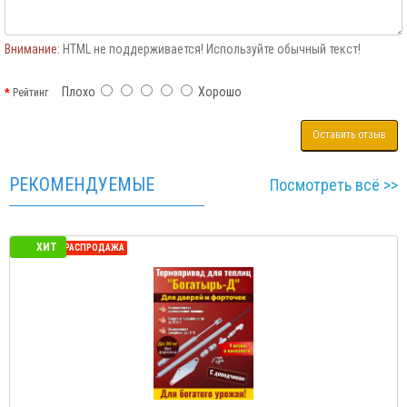
Внимание:
HTML не поддерживается! Используйте обычный текст!
Плохо
Хорошо
Рейтинг
Оставить отзыв
РЕКОМЕНДУЕМЫЕ
Посмотреть всё >>
ХИТ
РАСПРОДАЖА
СЕЗОННАЯ Р