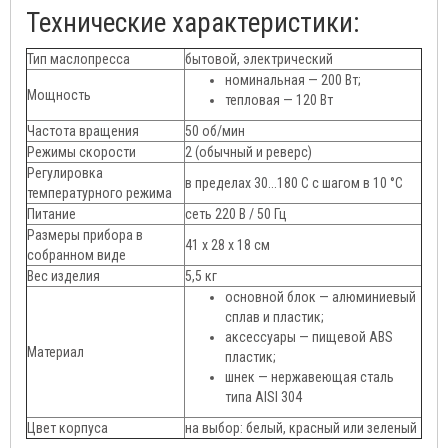
Технические характеристики:
Тип маслопресса
бытовой, электрический
номинальная — 200 Вт;
Мощность
тепловая — 120 Вт
Частота вращения
50 об/мин
Режимы скорости
2 (обычный и реверс)
Регулировка
в пределах 30...180 С с шагом в 10 °С
температурного режима
Питание
сеть 220 В / 50 Гц
Размеры прибора в
41 х 28 х 18 см
собранном виде
Вес изделия
5,5 кг
основной блок — алюминиевый
сплав и пластик;
аксессуары — пищевой ABS
Материал
пластик;
шнек — нержавеющая сталь
типа AISI 304
Цвет корпуса
на выбор: белый, красный или зеленый