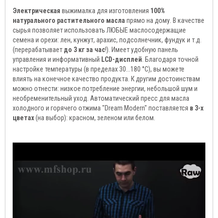
Электрическая
выжималка для изготовления
100%
натурального растительного масла
прямо на дому. В качестве
сырья позволяет использовать ЛЮБЫЕ маслосодержащие
семена и орехи: лен, кунжут, арахис, подсолнечник, фундук и т.д.
(перерабатывает
до 3 кг за час
!). Имеет удобную панель
управления и информативный
LCD-дисплей
. Благодаря точной
настройке температуры (в пределах 30...180 °С), вы можете
влиять на конечное качество продукта. К другим достоинствам
можно отнести: низкое потребление энергии, небольшой шум и
необременительный уход. Автоматический пресс для масла
холодного и горячего отжима "Dream Modern" поставляется
в 3-х
цветах
(на выбор): красном, зеленом или белом.