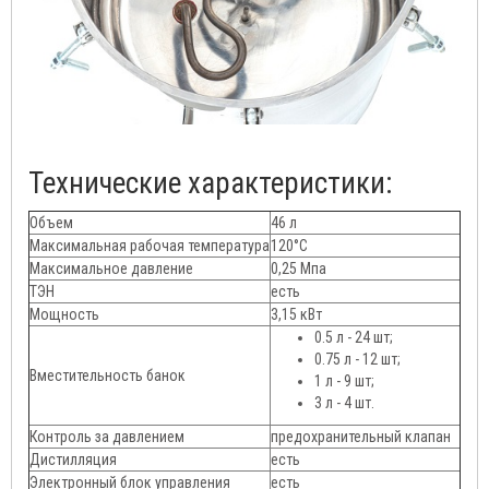
Технические характеристики:
Объем
46 л
Максимальная рабочая температура
120°C
Максимальное давление
0,25 Мпа
ТЭН
есть
Мощность
3,15 кВт
0.5 л - 24 шт;
0.75 л - 12 шт;
Вместительность банок
1 л - 9 шт;
3 л - 4 шт.
Контроль за давлением
предохранительный клапан
Дистилляция
есть
Электронный блок управления
есть