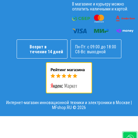
В магазине и курьеру можно
оплатить наличными и картой.
Возрат в
Пн-Пт: с 09:00 до 18:00
течение 14 дней
Сб-Вс: выходной
Интернет-магазин инновационной техники и электроники в Москве |
MFshop.RU ©
2026