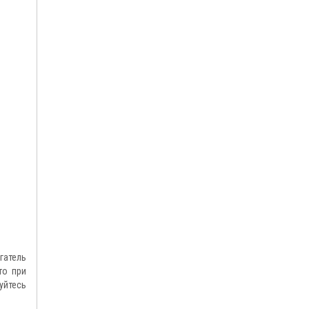
гатель
то при
уйтесь