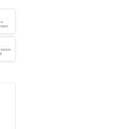
 в
тавке
 заказа
й