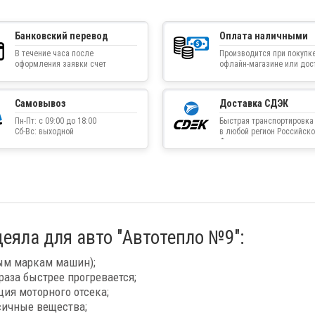
Банковский перевод
Оплата наличными
В течение часа после
Производится при покупке
оформления заявки счет
офлайн-магазине или дос
приходит на указанную
товара курьером
электронную почту
Самовывоз
Доставка СДЭК
Пн-Пт: с 09:00 до 18:00
Быстрая транспортировка
Сб-Вс: выходной
в любой регион Российско
Федерации
еяла для авто "Автотепло №9":
ным маркам машин);
раза быстрее прогревается;
ия моторного отсека;
ксичные вещества;