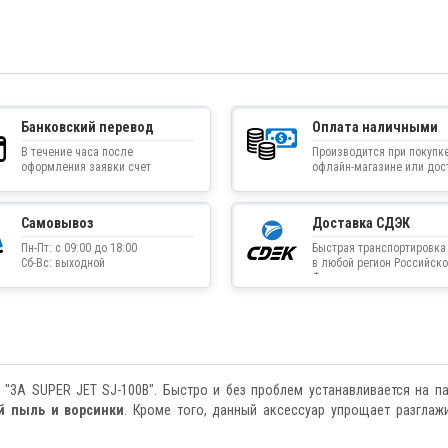
Банковский перевод
Оплата наличными
В течение часа после
Производится при покупке
оформления заявки счет
офлайн-магазине или дос
приходит на указанную
товара курьером
электронную почту
Самовывоз
Доставка СДЭК
Пн-Пт: с 09:00 до 18:00
Быстрая транспортировка
Сб-Вс: выходной
в любой регион Российско
Федерации
 "3A SUPER JET SJ-100B". Быстро и без проблем устанавливается на п
й пыль и ворсинки
. Кроме того, данный аксессуар упрощает разглаж