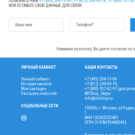
ПОЗВОНИТЕ НАМ
+7 (495) 204-19-94
,
+7 (812) 244-94-74
,
+7 (800) 707-6
ИЛИ ОСТАВЬТЕ СВОИ ДАННЫЕ ДЛЯ СВЯЗИ
Ваше имя
Телефон*
Нажимая на кнопку, Вы даете согласие на
ЛИЧНЫЙ КАБИНЕТ
НАШИ КОНТАКТЫ
Личный кабинет
+7 (495) 204-19-94
История заказов
+7 (812) 244-94-74
,
Мои закладки
+7 (800) 707-62-97 (для рег
Рассылка новостей
MFShop_Skype
info@mfshop.ru
СОЦИАЛЬНЫЕ СЕТИ
105005, г. Москва, ул.Радио
1
ИНН 132302532487
ОГРН 314784704400433
В магазине и курьеру можн