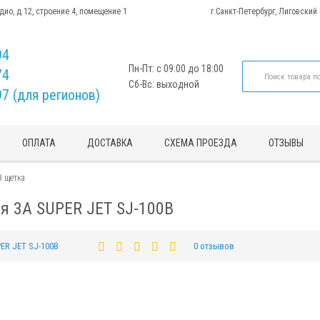
адио, д.12, строение 4, помещение 1
г.Санкт-Петербург, Лиговский
94
Пн-Пт: с 09:00 до 18:00
74
Сб-Вс: выходной
97 (для регионов)
ОПЛАТА
ДОСТАВКА
СХЕМА ПРОЕЗДА
ОТЗЫВЫ
B щетка
я 3A SUPER JET SJ-100B
ER JET SJ-100B
0 отзывов