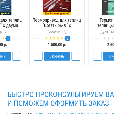
для теплиц
Термопривод для теплиц
Термоп
" с двумя
"Богатырь-Д" с
теплицы
нами
доводчиком
Усил
рь-2
Богатырь-Д
Дуся СА
1
2
00 р.
1 500.00 р.
2 60
зину
В корзину
В к
БЫСТРО ПРОКОНСУЛЬТИРУЕМ ВА
И ПОМОЖЕМ ОФОРМИТЬ ЗАКАЗ