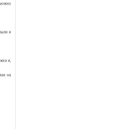
 можно
пыли и
жка и,
мая на