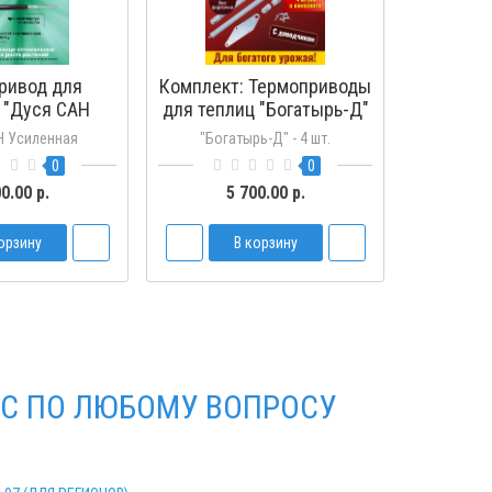
ривод для
Комплект: Термоприводы
 "Дуся САН
для теплиц "Богатырь-Д"
енная"
- 4 шт.
Н Усиленная
"Богатырь-Д" - 4 шт.
0
0
0.00 р.
5 700.00 р.
орзину
В корзину
С ПО ЛЮБОМУ ВОПРОСУ