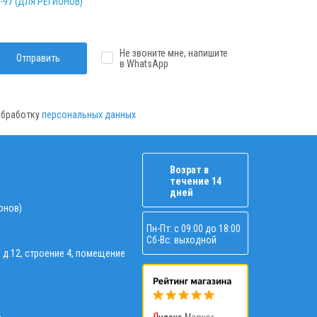
2-97 (ДЛЯ РЕГИОНОВ)
Не звоните мне, напишите
Отправить
в WhatsApp
 обработку
персональных данных
Возрат в
течение 14
дней
ионов)
Пн-Пт: с 09:00 до 18:00
Сб-Вс: выходной
, д.12, строение 4, помещение
о