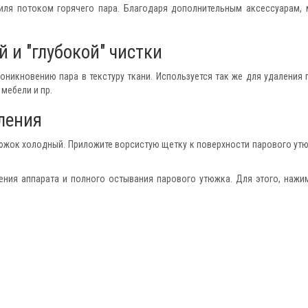
тиля потоком горячего пара. Благодаря дополнительным аксессуарам,
 и "глубокой" чистки
никновению пара в текстуру ткани. Используется так же для удаления 
мебели и пр.
ления
тюжок холодный. Приложите ворсистую щетку к поверхности парового утю
ния аппарата и полного остывания парового утюжка. Для этого, нажи