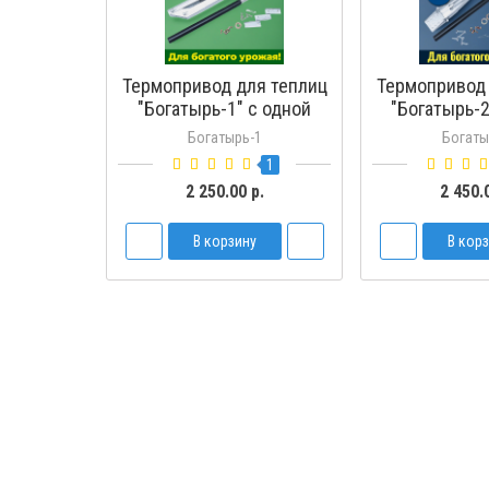
Термопривод для теплиц
Термопривод 
"Богатырь-1" с одной
"Богатырь-2
пружиной
пружи
Богатырь-1
Богаты
1
2 250.00 р.
2 450.
В корзину
В кор